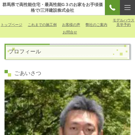
群馬県で高性能住宅・最高性能G３のお家をお手頃価
格で/三洋建設株式会社
モデルハウス
トップページ
これまでの施工例
お客様の声
弊社のご案内
見学予約
お問合せ
プロフィール
ごあいさつ