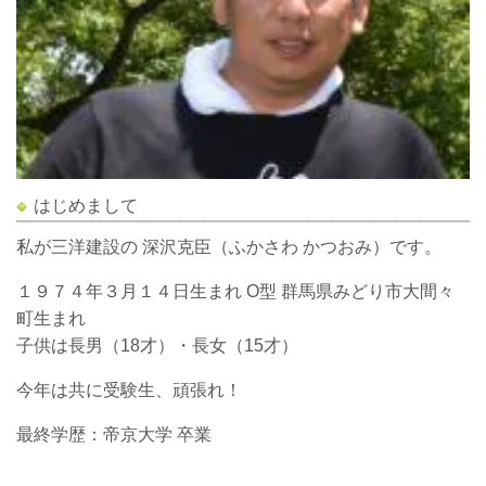
はじめまして
私が三洋建設の 深沢克臣（ふかさわ かつおみ）です。
１９７４年３月１４日生まれ O型 群馬県みどり市大間々
町生まれ
子供は長男（18才）・長女（15才）
今年は共に受験生、頑張れ！
最終学歴：帝京大学 卒業