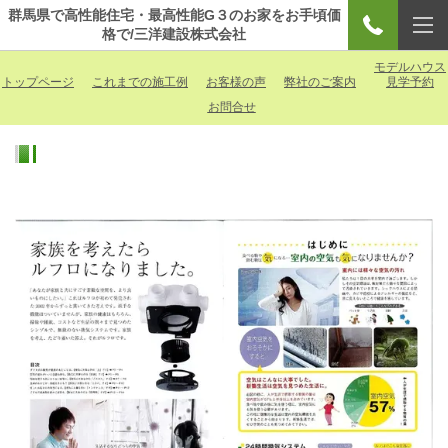
群馬県で高性能住宅・最高性能G３のお家をお手頃価
格で/三洋建設株式会社
モデルハウス
トップページ
これまでの施工例
お客様の声
弊社のご案内
見学予約
お問合せ