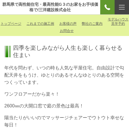
群馬県で高性能住宅・最高性能G３のお家をお手頃価
格で/三洋建設株式会社
モデルハウス
トップページ
これまでの施工例
お客様の声
弊社のご案内
見学予約
お問合せ
四季を楽しみながら人生も楽しく暮らせる
住まい
年代を問わず、いつの時も人気な平屋住宅。自由設計で勾
配天井をもうけ、ゆとりのあるそんなゆとりのある空間を
つくっています。
ワンフロアーだから楽々！
2600㎜の大開口窓で庭の景色は最高！
陽当たりがいいのでマッサージチェアーでウトウト幸せな
毎日！