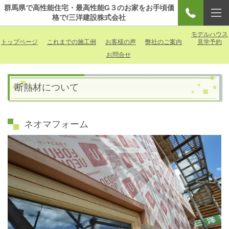
群馬県で高性能住宅・最高性能G３のお家をお手頃価
格で/三洋建設株式会社
モデルハウス
トップページ
これまでの施工例
お客様の声
弊社のご案内
見学予約
お問合せ
断熱材について
ネオマフォーム