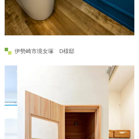
伊勢崎市境女塚 D様邸