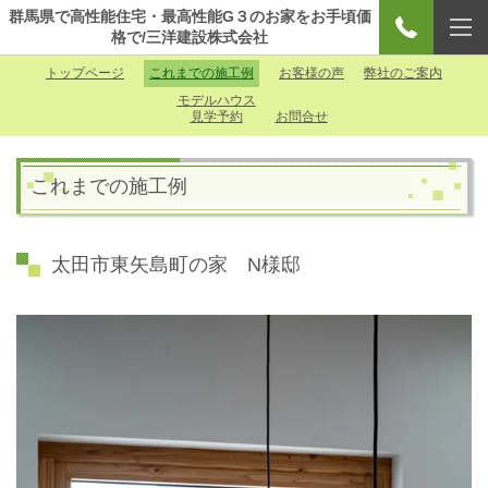
群馬県で高性能住宅・最高性能G３のお家をお手頃価
格で/三洋建設株式会社
トップページ
これまでの施工例
お客様の声
弊社のご案内
モデルハウス
見学予約
お問合せ
これまでの施工例
太田市東矢島町の家 N様邸