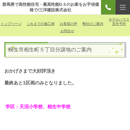
群馬県で高性能住宅・最高性能G３のお家をお手頃価
格で/三洋建設株式会社
モデルハウス
トップページ
これまでの施工例
お客様の声
弊社のご案内
見学予約
お問合せ
桐生市相生町５丁目分譲地のご案内
おかげさまで大好評頂き
最終あと1区画のみとなりました。
学区：天沼小学校、相生中学校