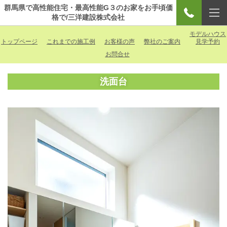
群馬県で高性能住宅・最高性能G３のお家をお手頃価
格で/三洋建設株式会社
モデルハウス
トップページ
これまでの施工例
お客様の声
弊社のご案内
見学予約
お問合せ
洗面台